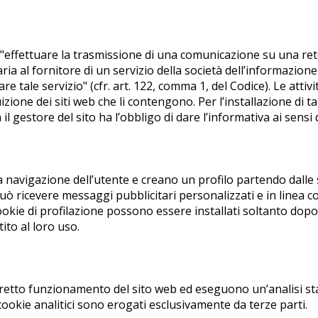
er "effettuare la trasmissione di una comunicazione su una re
ia al fornitore di un servizio della società dell’informazione
e tale servizio" (cfr. art. 122, comma 1, del Codice). Le attiv
ione dei siti web che li contengono. Per l’installazione di tal
l gestore del sito ha l’obbligo di dare l’informativa ai sensi d
la navigazione dell’utente e creano un profilo partendo dalle s
può ricevere messaggi pubblicitari personalizzati e in linea 
cookie di profilazione possono essere installati soltanto dopo
ito al loro uso.
orretto funzionamento del sito web ed eseguono un’analisi sta
ookie analitici sono erogati esclusivamente da terze parti.